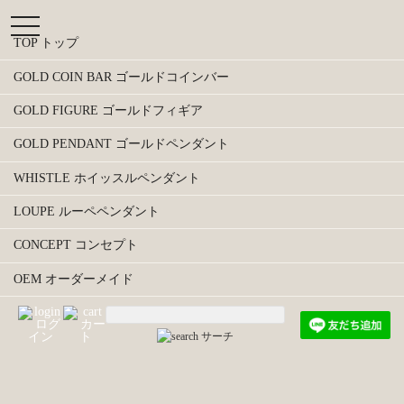
t
o
TOP トップ
g
g
GOLD COIN BAR ゴールドコインバー
l
e
GOLD FIGURE ゴールドフィギア
n
a
GOLD PENDANT ゴールドペンダント
v
i
bijou商品
WHISTLE ホイッスルペンダント
g
a
おすすめ順 |
価格順
|
新着順
LOUPE ルーペペンダント
t
i
CONCEPT コンセプト
o
n
OEM オーダーメイド