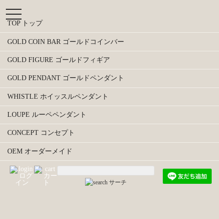
t
o
TOP トップ
g
g
GOLD COIN BAR ゴールドコインバー
l
e
GOLD FIGURE ゴールドフィギア
n
a
GOLD PENDANT ゴールドペンダント
v
i
WHISTLE ホイッスルペンダント
g
a
LOUPE ルーペペンダント
t
i
CONCEPT コンセプト
o
n
OEM オーダーメイド