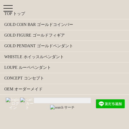
t
o
TOP トップ
g
g
GOLD COIN BAR ゴールドコインバー
l
e
GOLD FIGURE ゴールドフィギア
n
a
GOLD PENDANT ゴールドペンダント
v
i
WHISTLE ホイッスルペンダント
g
a
LOUPE ルーペペンダント
t
i
CONCEPT コンセプト
o
n
OEM オーダーメイド