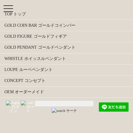
t
o
TOP トップ
g
g
GOLD COIN BAR ゴールドコインバー
l
e
GOLD FIGURE ゴールドフィギア
n
a
GOLD PENDANT ゴールドペンダント
v
i
WHISTLE ホイッスルペンダント
g
a
LOUPE ルーペペンダント
t
i
CONCEPT コンセプト
o
n
OEM オーダーメイド