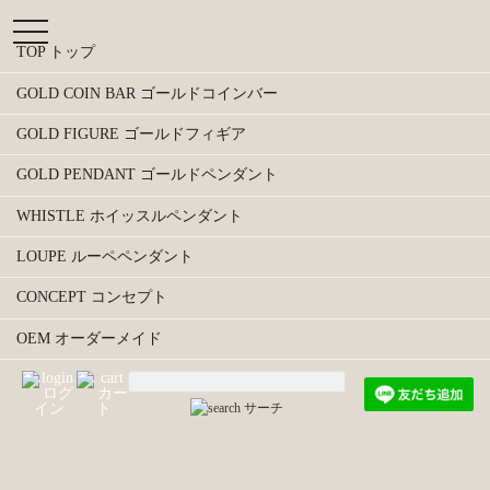
t
o
TOP トップ
g
g
GOLD COIN BAR ゴールドコインバー
l
e
GOLD FIGURE ゴールドフィギア
n
a
GOLD PENDANT ゴールドペンダント
v
i
WHISTLE ホイッスルペンダント
g
a
LOUPE ルーペペンダント
t
i
CONCEPT コンセプト
o
n
OEM オーダーメイド